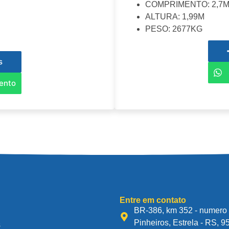
COMPRIMENTO: 2,7
ALTURA: 1,99M
PESO: 2677KG
s
mento
Entre em contato
BR-386, km 352 - numero 
Pinheiros, Estrela - RS, 
s