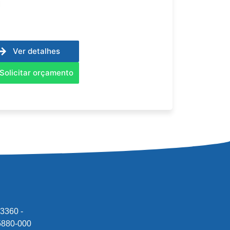
M
Ver detalhes
Solicitar orçamento
3360 -
95880-000